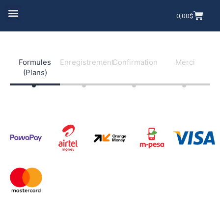
0,00
$
Formules
Enregistrement
Confirmation
Merci
(Plans)